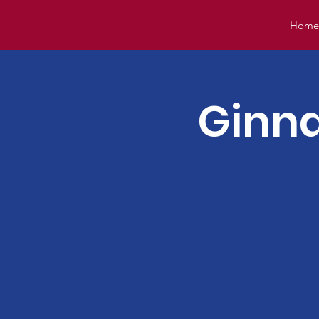
Hom
Ginna