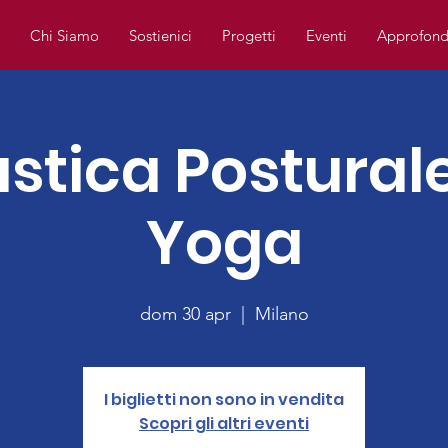
e
Chi Siamo
Sostienici
Progetti
Eventi
Approfond
stica Posturale
Yoga
dom 30 apr
  |  
Milano
I biglietti non sono in vendita
Scopri gli altri eventi