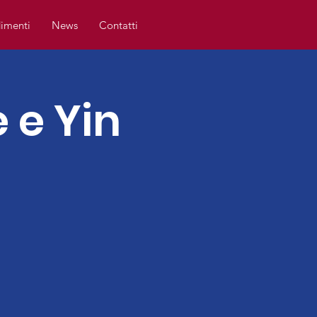
imenti
News
Contatti
 e Yin