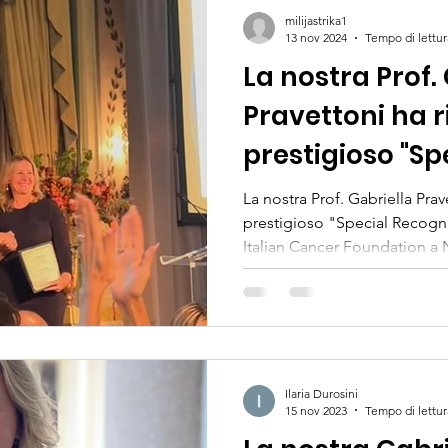
milijastrika1
13 nov 2024
Tempo di lettur
La nostra Prof.
Pravettoni ha r
prestigioso "Sp
Recognition A
La nostra Prof. Gabriella Prav
prestigioso "Special Recogn
dall'American-
Italian Cancer Foundation a 
Foundation a 
Ilaria Durosini
15 nov 2023
Tempo di lettur