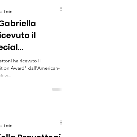
a: 1 min
 Gabriella
icevuto il
ecial
ward"
ettoni ha ricevuto il
ition Award" dall'American-
Italian Cancer
New...
New York
a: 1 min