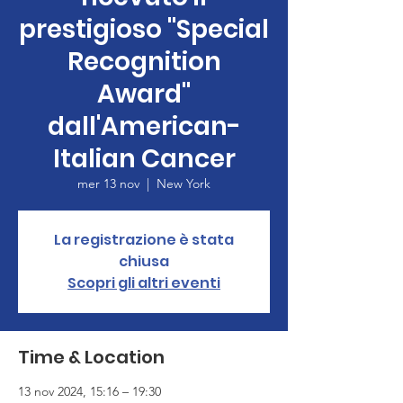
prestigioso "Special
Recognition
Award"
dall'American-
Italian Cancer
mer 13 nov
  |  
New York
La registrazione è stata
chiusa
Scopri gli altri eventi
Time & Location
13 nov 2024, 15:16 – 19:30