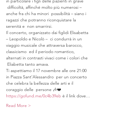
in particolare i figli delle pazienti in grave 
 difficoltà, affinché molto più numerosi – 
anche fra chi ha minori  possibilità – siano i 
ragazzi che potranno riconquistare la 
serenità e  non smarrirsi.
Il concerto, organizzato dai figlidi Elisabetta 
– Leopoldo e Nicolò –  ci condurrà in un 
viaggio musicale che attraversa barocco, 
classicismo  ed il periodo romantico, 
alternati in contrasti vivaci come i colori che 
 Eliabetta tanto amava.
Ti aspettiamo il 17 novembre alle ore 21:00 
in Piazza Sant’Alessandro  per un concerto 
che celebra la bellezza delle arti e il 
coraggio delle  persone 🎶❤️
https://gofund.me/0c4b39eb
 è il link dove…
Read More >